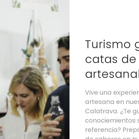
Turismo 
catas de 
artesana
Vive una experi
artesana en nues
Calatrava. ¿Te g
conociemientos 
referencia? Prep
de sabores en nu