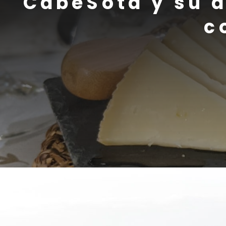
CabeSota y su d
c