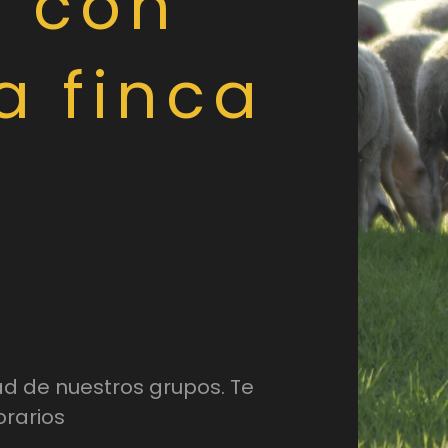
 con
la finca
ad de nuestros grupos. Te
orarios