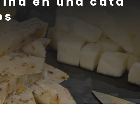
mina en una cata
os