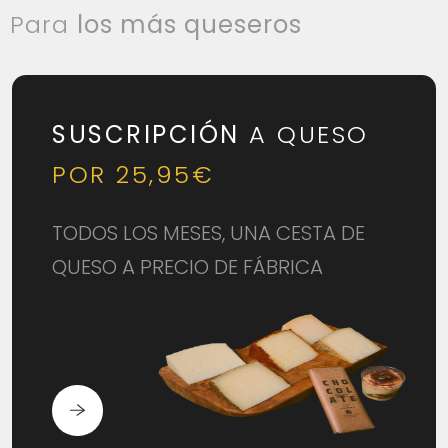
Para
los más queseros
SUSCRIPCIÓN
A QUESO
POR 25,95€
TODOS LOS MESES, UNA CESTA DE
QUESO A PRECIO DE FÁBRICA