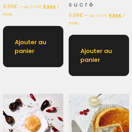
sucré
9.99
€
—
ou
9.99
€
9.50
€
/
mois
9.99
€
—
ou
9.99
€
9.50
€
/
mois
Ajouter au
panier
Ajouter au
panier