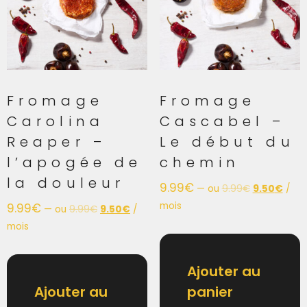
Fromage
Fromage
Carolina
Cascabel –
Reaper –
Le début du
l’apogée de
chemin
la douleur
9.99
€
—
ou
9.99
€
9.50
€
/
mois
9.99
€
—
ou
9.99
€
9.50
€
/
mois
Ajouter au
Ajouter au
panier