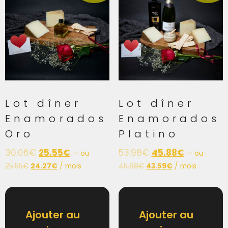
Lot dîner
Lot dîner
Enamorados
Enamorados
Oro
Platino
30.06
€
25.55
€
53.98
€
45.88
€
—
ou
—
ou
25.55
€
24.27
€
/ mois
45.88
€
43.59
€
/ mois
Ajouter au
Ajouter au