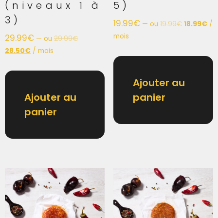
(niveaux 1 à
5)
3)
19.99
€
—
ou
19.99
€
18.99
€
/
mois
29.99
€
—
ou
29.99
€
28.50
€
/ mois
Ajouter au
Ajouter au
panier
panier