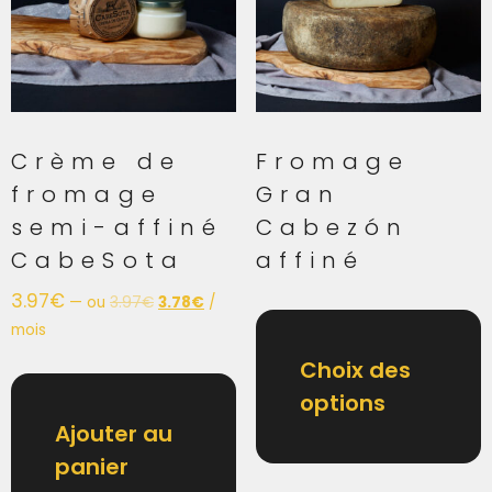
Crème de
Fromage
fromage
Gran
semi-affiné
Cabezón
CabeSota
affiné
3.97
€
—
ou
3.97
€
3.78
€
/
mois
Choix des
options
Ajouter au
panier