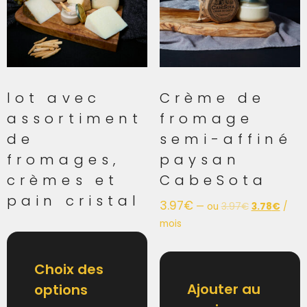
lot avec
Crème de
assortiment
fromage
de
semi-affiné
fromages,
paysan
crèmes et
CabeSota
pain cristal
3.97
€
—
ou
3.97
€
3.78
€
/
mois
Choix des
Ajouter au
options