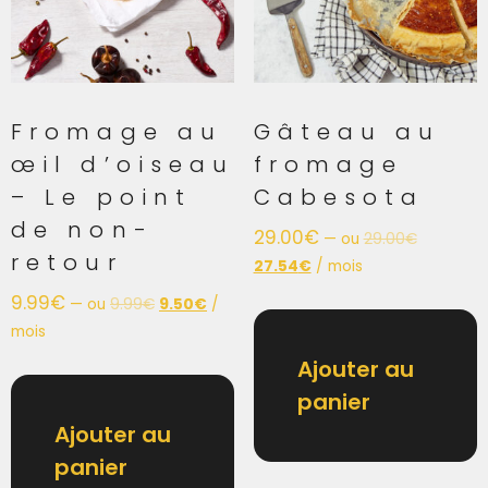
Fromage au
Gâteau au
œil d’oiseau
fromage
– Le point
Cabesota
de non-
29.00
€
—
ou
29.00
€
retour
27.54
€
/ mois
9.99
€
—
ou
9.99
€
9.50
€
/
mois
Ajouter au
panier
Ajouter au
panier