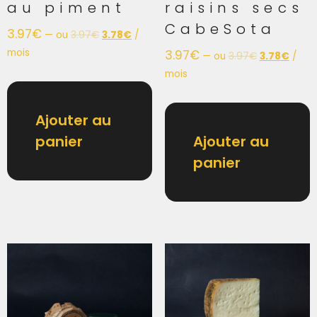
au piment
raisins secs
CabeSota
3.97
€
—
ou
3.97
€
3.78
€
/
mois
3.97
€
—
ou
3.97
€
3.78
€
/
mois
Ajouter au
panier
Ajouter au
panier