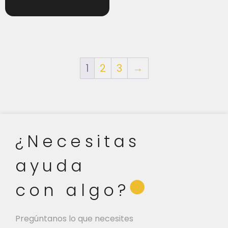
1
2
3
→
¿Necesitas
ayuda
⬤
con algo?
Pregúntanos lo que necesites