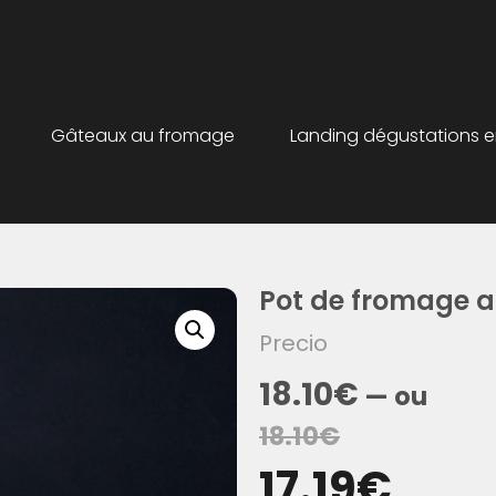
Gâteaux au fromage
Landing dégustations e
Pot de fromage af
Precio
18.10
€
—
ou
18.10
€
17.19
€