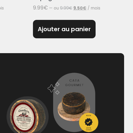
9.99
€
is
—
ou
9.99
€
9.50
€
/ mois
Ajouter au panier