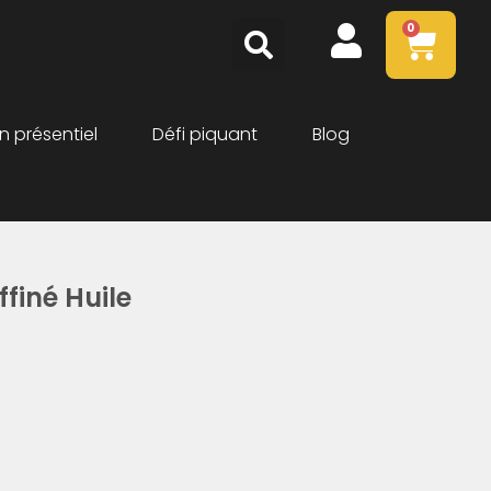
0
n présentiel
Défi piquant
Blog
finé Huile