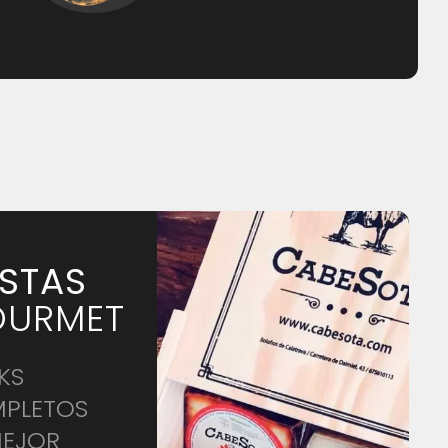
STAS
URMET
KS
PLETOS
MEJOR