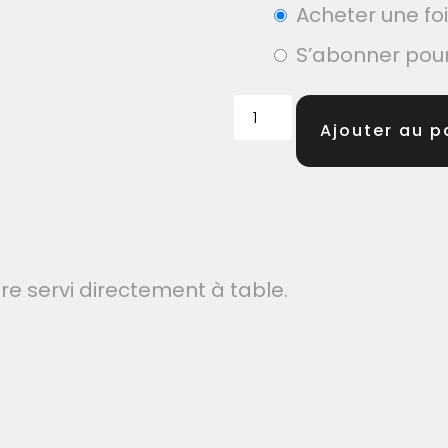
Acheter une fo
S’abonner pou
Ajouter au p
e servi directement à table.