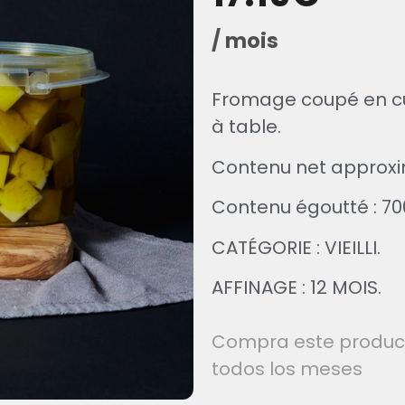
/ mois
Fromage coupé en cub
à table.
Contenu net approxima
Contenu égoutté : 70
CATÉGORIE : VIEILLI.
AFFINAGE : 12 MOIS.
Compra este producto
todos los meses