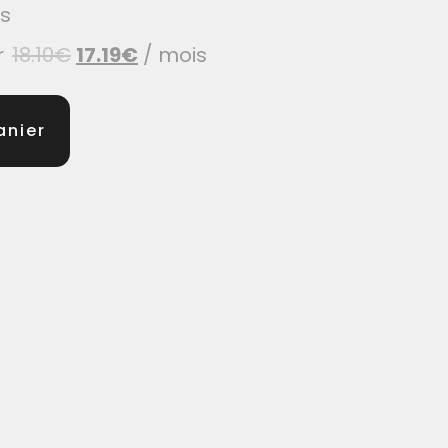
is
r
18.10
€
17.19
€
/ mois
anier