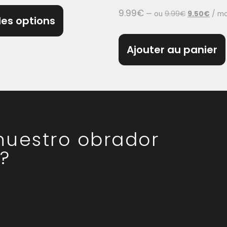
9.99
€
—
ou
9.99
€
9.50
€
/ mo
des options
Ajouter au panier
 nuestro obrador
?