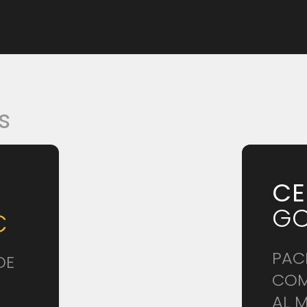
s
CE
GO
€
PAC
DE
COM
AL 