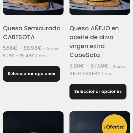
Queso Semicurado
Queso AÑEJO en
CABESOTA
aceite de oliva
virgen extra
5.56
€
–
68.93
€
—
o
DESDE
CabeSota
5.28
€
–
65.48
€
/ mes
6.86
€
–
87.98
€
—
o
DESDE
Seleccionar opciones
6.52
€
–
83.58
€
/ mes
Seleccionar opciones
¡Oferta!