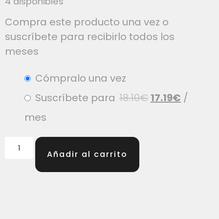
4 disponibles
Compra este producto una vez o
suscríbete para recibirlo todos los
meses
Cómpralo una vez
Suscríbete para
18.10
€
17.19
€
/
mes
Añadir al carrito