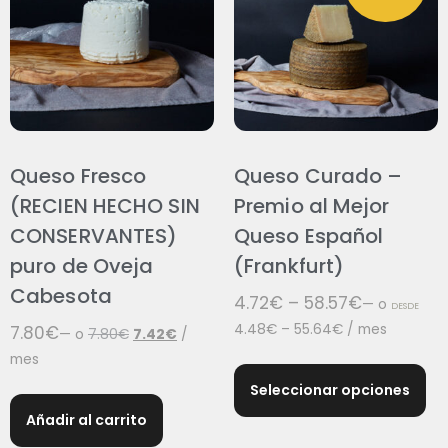
Queso Fresco
Queso Curado –
(RECIEN HECHO SIN
Premio al Mejor
CONSERVANTES)
Queso Español
puro de Oveja
(Frankfurt)
Cabesota
4.72
€
–
58.57
€
—
o
DESDE
4.48
€
–
55.64
€
/ mes
7.80
€
—
o
7.80
€
7.42
€
/
mes
Seleccionar opciones
Añadir al carrito