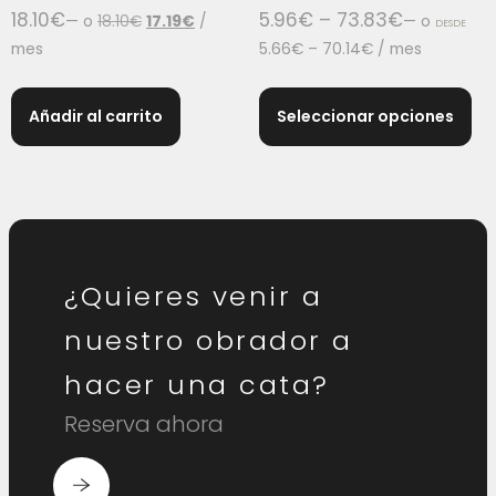
18.10
€
5.96
€
–
73.83
€
—
o
18.10
€
17.19
€
/
—
o
DESDE
mes
5.66
€
–
70.14
€
/ mes
Añadir al carrito
Seleccionar opciones
¿Quieres venir a
nuestro obrador a
hacer una cata?
Reserva ahora