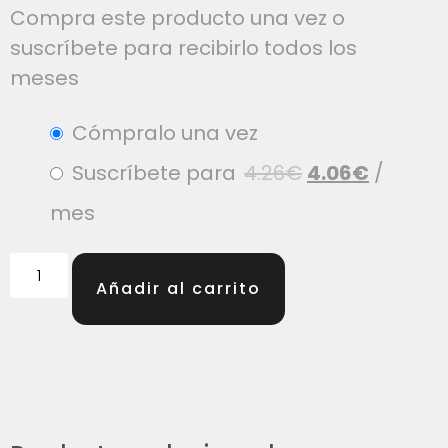
Compra este producto una vez o
suscríbete para recibirlo todos los
meses
Cómpralo una vez
Suscríbete para
4.26
€
4.06
€
/
mes
Añadir al carrito