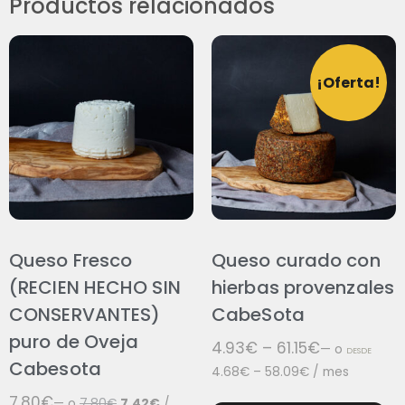
Productos relacionados
¡Oferta!
Queso Fresco
Queso curado con
(RECIEN HECHO SIN
hierbas provenzales
CONSERVANTES)
CabeSota
puro de Oveja
4.93
€
–
61.15
€
—
o
DESDE
Cabesota
4.68
€
–
58.09
€
/ mes
7.80
€
—
o
7.80
€
7.42
€
/