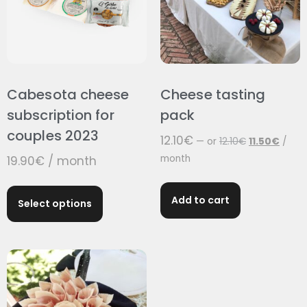
Cabesota cheese
Cheese tasting
subscription for
pack
couples 2023
12.10
€
—
or
12.10
€
11.50
€
/
month
19.90
€
/ month
Add to cart
Select options