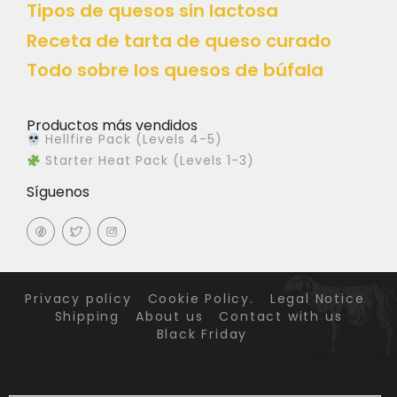
Tipos de quesos sin lactosa
Receta de tarta de queso curado
Todo sobre los quesos de búfala
Productos más vendidos
Hellfire Pack (Levels 4-5)
Starter Heat Pack (Levels 1-3)
Síguenos
Privacy policy
Cookie Policy.
Legal Notice
Shipping
About us
Contact with us
Black Friday