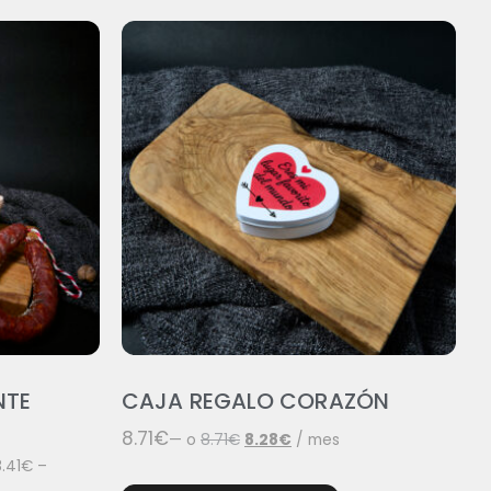
NTE
CAJA REGALO CORAZÓN
8.71
€
—
o
8.71
€
8.28
€
/ mes
.41
€
–