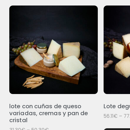
lote con cuñas de queso
Lote de
variadas, cremas y pan de
56.11
€
–
77
cristal