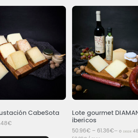
gustación CabeSota
Lote gourmet DIAMA
ibericos
.48
€
50.96
€
–
61.36
€
—
o
48
DESDE