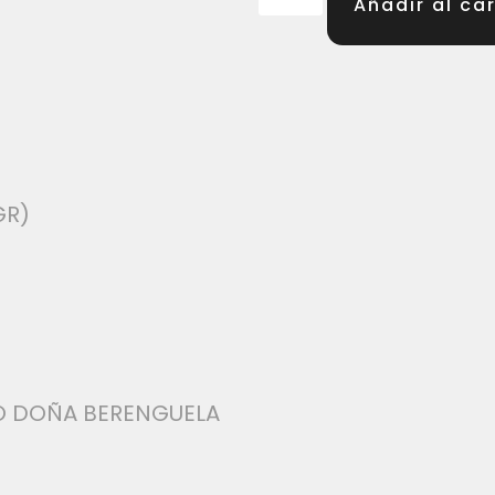
Añadir al car
GR)
TO DOÑA BERENGUELA