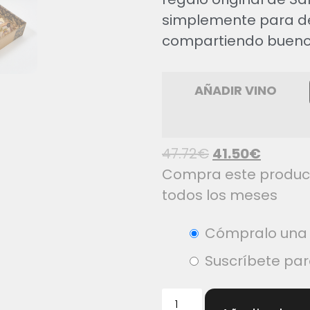
simplemente para dec
compartiendo bueno
AÑADIR VINO
47.72
€
41.50
€
Compra este producto
todos los meses
Cómpralo una 
Suscríbete pa