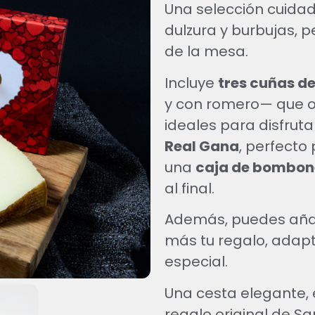
Una selección cuida
dulzura y burbujas, 
de la mesa.
Incluye
tres cuñas d
y con romero— que of
ideales para disfru
Real Gana
, perfecto
una
caja de bombon
al final.
Además, puedes añadi
más tu regalo, adap
especial.
Una cesta elegante, e
regalo original de Sa