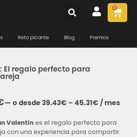
0
as
Reto picante
Blog
Premios
: El regalo perfecto para
pareja
€
—
o
desde
39.43
€
–
45.31
€
/ mes
n Valentín
es el regalo perfecto para
ja con una experiencia para compartir.