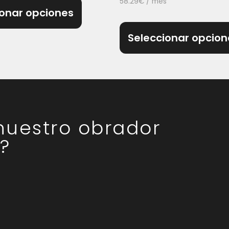
58.29
€
/ mes
ionar opciones
Seleccionar opcion
 nuestro obrador
?