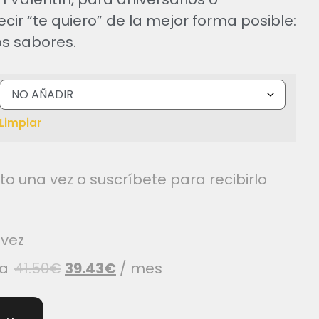
ir “te quiero” de la mejor forma posible:
s sabores.
Limpiar
 una vez o suscríbete para recibirlo
vez
ra
41.50
€
39.43
€
/ mes