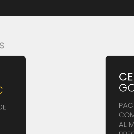
s
CE
GO
€
PAC
DE
COM
AL 
PRE