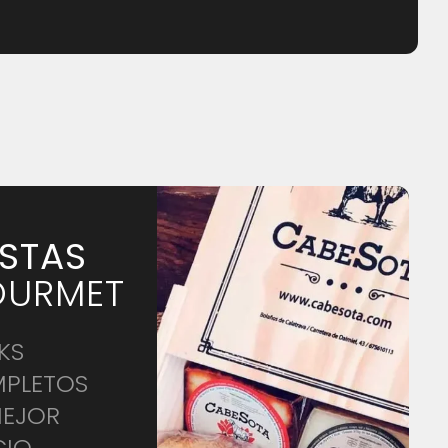
STAS
URMET
KS
PLETOS
MEJOR
CIO