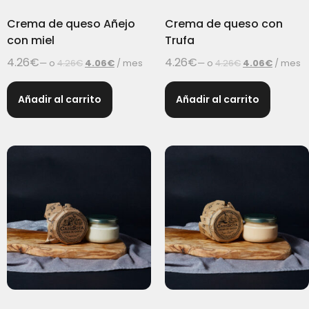
Crema de queso Añejo
Crema de queso con
con miel
Trufa
4.26
€
4.26
€
—
o
4.26
€
4.06
€
/ mes
—
o
4.26
€
4.06
€
/ mes
Añadir al carrito
Añadir al carrito