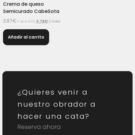
Crema de queso
Semicurado CabeSota
3.97
€
—
o
3.97
€
3.78
€
/ mes
Añadir al carrito
¿Quieres venir a
nuestro obrador a
hacer una cata?
Reserva ahora