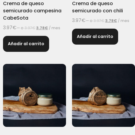
Crema de queso
Crema de queso
semicurado campesina
semicurado con chili
CabeSota
3.97
€
—
o
3.97
€
3.78
€
/ mes
3.97
€
—
o
3.97
€
3.78
€
/ mes
Añadir al carrito
Añadir al carrito