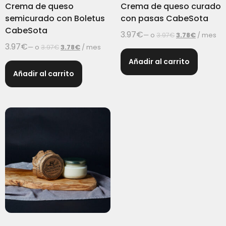
Crema de queso
Crema de queso curado
semicurado con Boletus
con pasas CabeSota
CabeSota
3.97
€
—
o
3.97
€
3.78
€
/ mes
3.97
€
—
o
3.97
€
3.78
€
/ mes
Añadir al carrito
Añadir al carrito