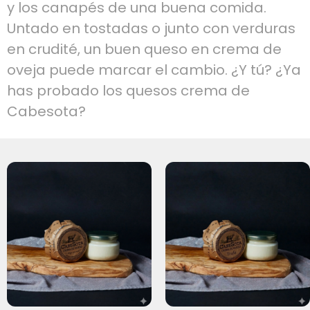
y los canapés de una buena comida.
Untado en tostadas o junto con verduras
en crudité, un buen queso en crema de
oveja puede marcar el cambio. ¿Y tú? ¿Ya
has probado los quesos crema de
Cabesota?