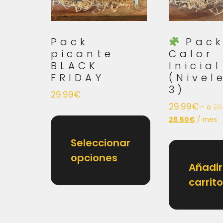
Pack
Pac
picante
Calor
BLACK
Inicial
FRIDAY
(Nivel
3)
29.99
€
29.99
€
—
o
29
28.50
€
/ mes
Seleccionar
opciones
Añadir
carrito