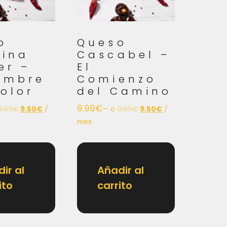
o
Queso
lina
Cascabel –
er –
El
umbre
Comienzo
olor
del Camino
9.99
€
9.99
€
9.50
€
/
—
o
9.99
€
9.50
€
/
mes
ir al
Añadir al
ito
carrito