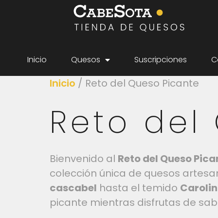
Inicio
Quesos
Suscripciones
C
Inicio
/ Reto del Queso Picante
Reto del
Bienvenido al
Reto del Queso Pica
colección única de quesos artesa
cascabel
hasta el temido
Caroli
picante mientras disfrutas de sab