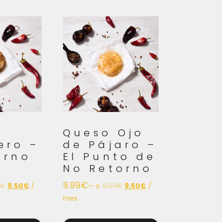
Queso Ojo
ero –
de Pájaro –
ierno
El Punto de
No Retorno
9.99
€
€
9.50
€
/
—
o
9.99
€
9.50
€
/
mes