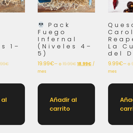
k
Pack
Ques
Fuego
Caro
Infernal
Reap
es 1–
(Niveles 4–
La C
5)
del D
19.99
€
9.99
€
.99
€
—
o
19.99
€
18.99
€
/
—
o
mes
mes
 al
Añadir al
Añad
carrito
carr