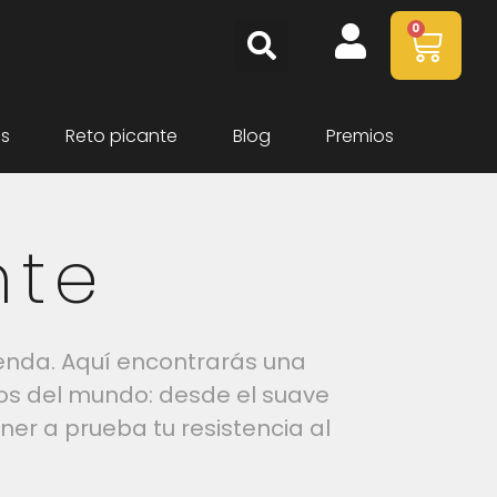
0
as
Reto picante
Blog
Premios
nte
ienda. Aquí encontrarás una
sos del mundo: desde el suave
ner a prueba tu resistencia al