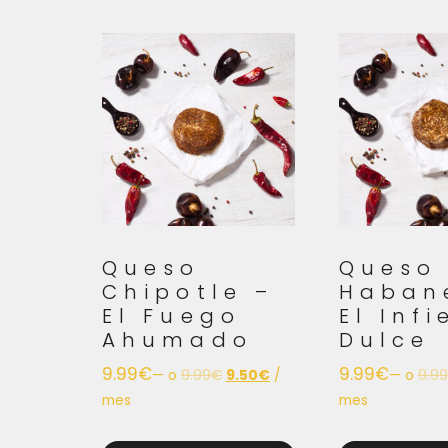
Queso
Queso
Chipotle –
Haban
El Fuego
El Inf
Ahumado
Dulce
9.99
€
9.99
€
—
o
9.99
€
9.50
€
/
—
o
9.99
mes
mes