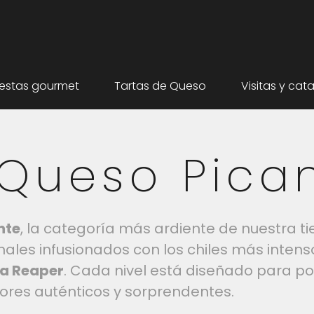
estas gourmet
Tartas de Queso
Visitas y cat
 Queso Pica
nte
, la categoría más ardiente de nuestra t
nales infusionados con los chiles más inten
na Reaper
. Cada nivel está diseñado para po
ores auténticos y sorprendentes.