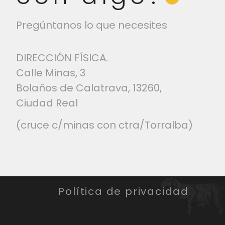
Pregúntanos lo que necesites
DIRECCIÓN FÍSICA.
Calle Minas, 3
Bolaños de Calatrava, 13260,
Ciudad Real
(cruce c/minas con ctra/Torralba)
Política de privacidad