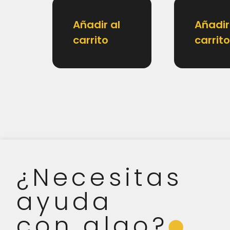
Añadir al
Añadir
carrito
carrito
¿Necesitas
ayuda
con algo?
⬤