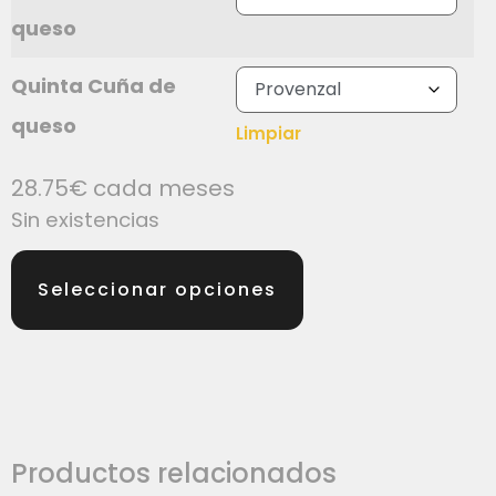
queso
Quinta Cuña de
queso
Limpiar
28.75
€
cada meses
Sin existencias
Seleccionar opciones
Productos relacionados