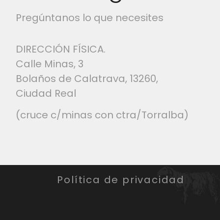
Pregúntanos lo que necesites
DIRECCIÓN FÍSICA.
Calle Minas, 3
Bolaños de Calatrava, 13260,
Ciudad Real
(cruce c/minas con ctra/Torralba)
Política de privacidad