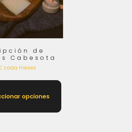
ipción de
os Cabesota
€
cada meses
ccionar opciones