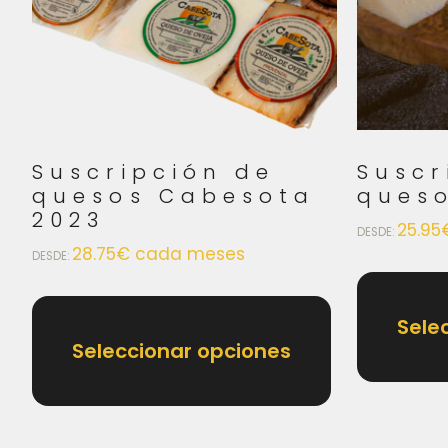
Suscripción de
Suscr
quesos Cabesota
ques
2023
25.95
DESDE:
28.75
€
cada meses
DESDE:
Sele
Seleccionar opciones