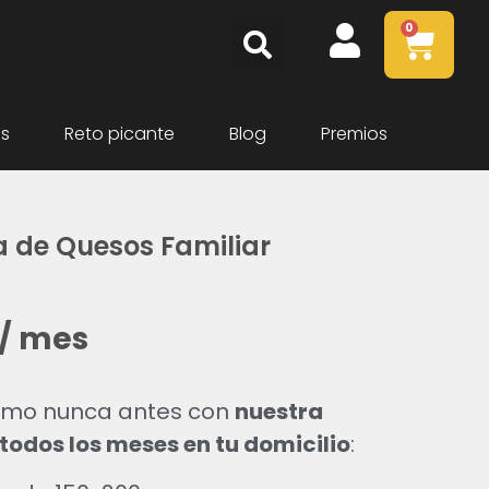
0
as
Reto picante
Blog
Premios
a de Quesos Familiar
/ mes
como nunca antes con
nuestra
 todos los meses en tu domicilio
: